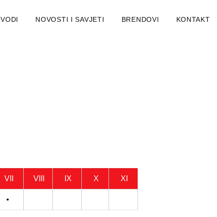
ZVODI
NOVOSTI I SAVJETI
BRENDOVI
KONTAKT
VII
VIII
IX
X
XI
•