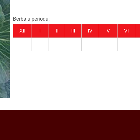
Berba u periodu:
XII
I
II
III
IV
V
VI