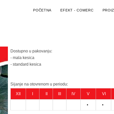
POČETNA
EFEKT - COMERC
PROI
Dostupno u pakovanju:
- mala kesica
- standard kesica
Sijanje na otovrenom u periodu:
XII
I
II
III
IV
V
VI
•
•